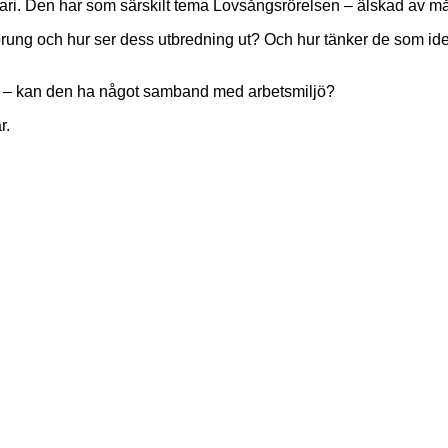
ri. Den har som särskilt tema Lovsångsrörelsen – älskad av mån
prung och hur ser dess utbredning ut? Och hur tänker de som ide
sen – kan den ha något samband med arbetsmiljö?
r.