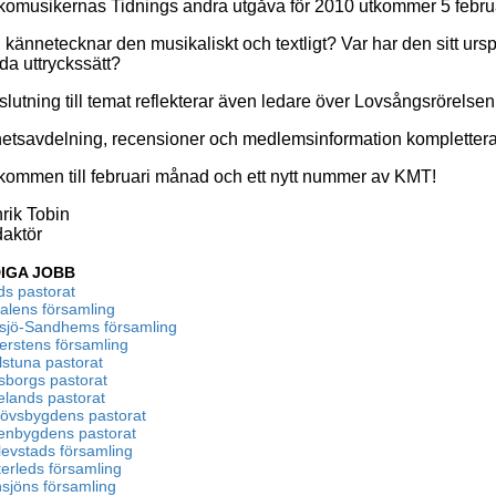
komusikernas Tidnings andra utgåva för 2010 utkommer 5 februa
 kännetecknar den musikaliskt och textligt? Var har den sitt urs
ida uttryckssätt?
nslutning till temat reflekterar även ledare över Lovsångsrörel
etsavdelning, recensioner och medlemsinformation komplettera
kommen till februari månad och ett nytt nummer av KMT!
rik Tobin
aktör
IGA JOBB
ds pastorat
alens församling
lsjö-Sandhems församling
erstens församling
lstuna pastorat
sborgs pastorat
elands pastorat
lövsbygdens pastorat
lenbygdens pastorat
levstads församling
erleds församling
sjöns församling