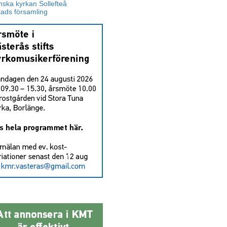
ska kyrkan Sollefteå
tads församling