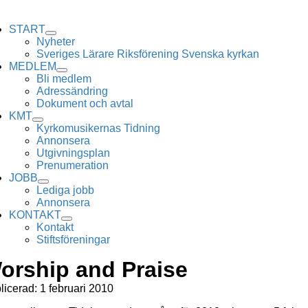
Skip
ggle
to
vigation
START
content
Nyheter
Sveriges Lärare Riksförening Svenska kyrkan
MEDLEM
Bli medlem
Adressändring
Dokument och avtal
KMT
Kyrkomusikernas Tidning
Annonsera
Utgivningsplan
Prenumeration
JOBB
Lediga jobb
Annonsera
KONTAKT
Kontakt
Stiftsföreningar
orship and Praise
licerad: 1 februari 2010