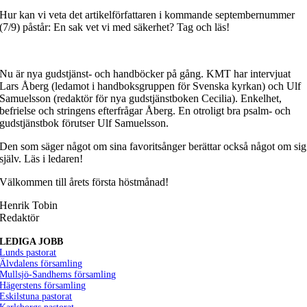
Hur kan vi veta det artikelförfattaren i kommande septembernummer
(7/9) påstår: En sak vet vi med säkerhet? Tag och läs!
Nu är nya gudstjänst- och handböcker på gång. KMT har intervjuat
Lars Åberg (ledamot i handboksgruppen för Svenska kyrkan) och Ulf
Samuelsson (redaktör för nya gudstjänstboken Cecilia). Enkelhet,
befrielse och stringens efterfrågar Åberg. En otroligt bra psalm- och
gudstjänstbok förutser Ulf Samuelsson.
Den som säger något om sina favoritsånger berättar också något om sig
själv. Läs i ledaren!
Välkommen till årets första höstmånad!
Henrik Tobin
Redaktör
LEDIGA JOBB
Lunds pastorat
Älvdalens församling
Mullsjö-Sandhems församling
Hägerstens församling
Eskilstuna pastorat