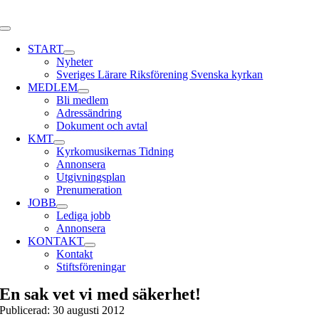
Skip
to
Toggle
content
Navigation
START
Nyheter
Sveriges Lärare Riksförening Svenska kyrkan
MEDLEM
Bli medlem
Adressändring
Dokument och avtal
KMT
Kyrkomusikernas Tidning
Annonsera
Utgivningsplan
Prenumeration
JOBB
Lediga jobb
Annonsera
KONTAKT
Kontakt
Stiftsföreningar
En sak vet vi med säkerhet!
Publicerad: 30 augusti 2012