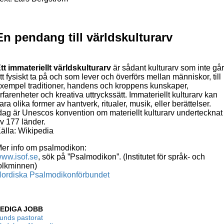
En pendang till världskulturarv
tt immateriellt världskulturarv
är sådant kulturarv som inte gå
tt fysiskt ta på och som lever och överförs mellan människor, till
xempel traditioner, handens och kroppens kunskaper,
rfarenheter och kreativa uttryckssätt. Immateriellt kulturarv kan
ara olika former av hantverk, ritualer, musik, eller berättelser.
dag är Unescos konvention om materiellt kulturarv undertecknat
v 177 länder.
älla: Wikipedia
er info om psalmodikon:
ww.isof.se
, sök på ”Psalmodikon”. (Institutet för språk- och
olkminnen)
ordiska Psalmodikonförbundet
EDIGA JOBB
unds pastorat