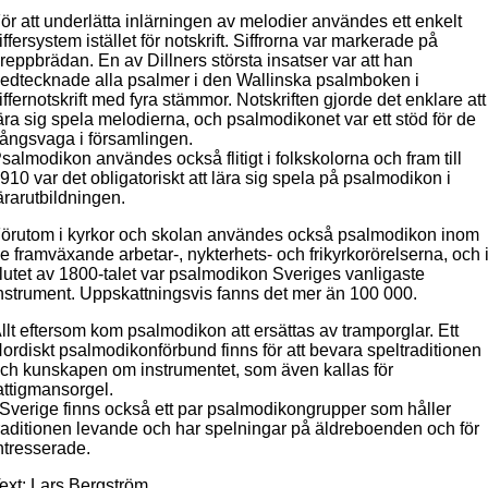
ör att underlätta inlärningen av melodier användes ett enkelt
iffersystem istället för notskrift. Siffrorna var markerade på
reppbrädan. En av Dillners största insatser var att han
edtecknade alla psalmer i den Wallinska psalmboken i
iffernotskrift med fyra stämmor. Notskriften gjorde det enklare att
ära sig spela melodierna, och psalmodikonet var ett stöd för de
ångsvaga i församlingen.
salmodikon användes också flitigt i folkskolorna och fram till
910 var det obligatoriskt att lära sig spela på psalmodikon i
ärarutbildningen.
örutom i kyrkor och skolan användes också psalmodikon inom
e framväxande arbetar-, nykterhets- och frikyrkorörelserna, och 
lutet av 1800-talet var psalmodikon Sveriges vanligaste
nstrument. Uppskattningsvis fanns det mer än 100 000.
llt eftersom kom psalmodikon att ersättas av tramporglar. Ett
ordiskt psalmodikonförbund finns för att bevara speltraditionen
ch kunskapen om instrumentet, som även kallas för
attigmansorgel.
 Sverige finns också ett par psalmodikongrupper som håller
raditionen levande och har spelningar på äldreboenden och för
ntresserade.
ext: Lars Bergström