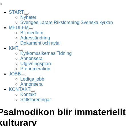
Skip
Toggle
to
Navigation
START
content
Nyheter
Sveriges Lärare Riksförening Svenska kyrkan
MEDLEM
Bli medlem
Adressändring
Dokument och avtal
KMT
Kyrkomusikernas Tidning
Annonsera
Utgivningsplan
Prenumeration
JOBB
Lediga jobb
Annonsera
KONTAKT
Kontakt
Stiftsföreningar
Psalmodikon blir immateriellt
kulturarv