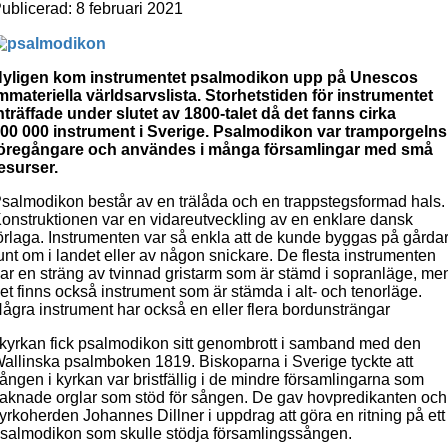
ublicerad: 8 februari 2021
yligen kom instrumentet psalmodikon upp på Unescos
mmateriella världsarvslista. Storhetstiden för instrumentet
nträffade under slutet av 1800-talet då det fanns cirka
00 000 instrument i Sverige.
Psalmodikon var tramporgelns
öregångare och användes i många församlingar med små
esurser.
salmodikon består av en trälåda och en trappstegsformad hals.
onstruktionen var en vidareutveckling av en enklare dansk
örlaga. Instrumenten var så enkla att de kunde byggas på gårda
unt om i landet eller av någon snickare. De flesta instrumenten
ar en sträng av tvinnad gristarm som är stämd i sopranläge, me
et finns också instrument som är stämda i alt- och tenorläge.
ågra instrument har också en eller flera bordunsträngar
 kyrkan fick psalmodikon sitt genombrott i samband med den
allinska psalmboken 1819. Biskoparna i Sverige tyckte att
ången i kyrkan var bristfällig i de mindre församlingarna som
aknade orglar som stöd för sången. De gav hovpredikanten och
yrkoherden Johannes Dillner i uppdrag att göra en ritning på ett
salmodikon som skulle stödja församlingssången.