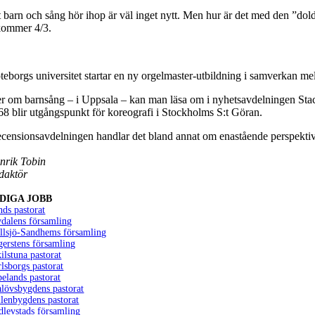
t barn och sång hör ihop är väl inget nytt. Men hur är det med den ”
kommer 4/3.
teborgs universitet startar en ny orgelmaster-utbildning i samverkan 
r om barnsång – i Uppsala – kan man läsa om i nyhetsavdelningen Stac
68 blir utgångspunkt för koreografi i Stockholms S:t Göran.
recensionsavdelningen handlar det bland annat om enastående perspekti
nrik Tobin
daktör
DIGA JOBB
ds pastorat
dalens församling
llsjö-Sandhems församling
erstens församling
ilstuna pastorat
lsborgs pastorat
elands pastorat
lövsbygdens pastorat
lenbygdens pastorat
dlevstads församling