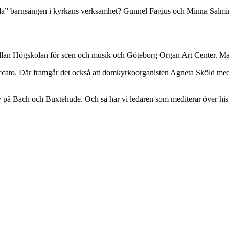
dolda” barnsången i kyrkans verksamhet? Gunnel Fagius och Minna Salm
mellan Högskolan för scen och musik och Göteborg Organ Art Center. Ma
cato. Där framgår det också att domkyrkoorganisten Agneta Sköld meda
v på Bach och Buxtehude. Och så har vi ledaren som mediterar över hist