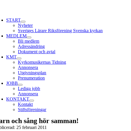
Skip
to
oggle
content
avigation
START
Nyheter
Sveriges Lärare Riksförening Svenska kyrkan
MEDLEM
Bli medlem
Adressändring
Dokument och avtal
KMT
Kyrkomusikernas Tidning
Annonsera
Utgivningsplan
Prenumeration
JOBB
Lediga jobb
Annonsera
KONTAKT
Kontakt
Stiftsföreningar
arn och sång hör samman!
blicerad: 25 februari 2011