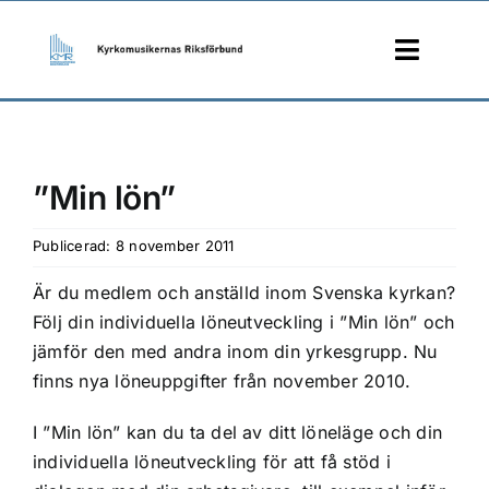
Skip
to
Toggle
content
Naviga
START
”Min lön”
MEDLEM
Publicerad: 8 november 2011
KMT
Är du medlem och anställd inom Svenska kyrkan?
JOBB
Följ din individuella löneutveckling i ”Min lön” och
jämför den med andra inom din yrkesgrupp. Nu
KONTAKT
finns nya löneuppgifter från november 2010.
I ”Min lön” kan du ta del av ditt löneläge och din
individuella löneutveckling för att få stöd i