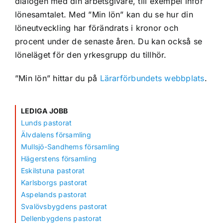
dialogen med din arbetsgivare, till exempel inför
lönesamtalet. Med ”Min lön” kan du se hur din
löneutveckling har förändrats i kronor och
procent under de senaste åren. Du kan också se
löneläget för den yrkesgrupp du tillhör.
”Min lön” hittar du på
Lärarförbundets webbplats
.
LEDIGA JOBB
Lunds pastorat
Älvdalens församling
Mullsjö-Sandhems församling
Hägerstens församling
Eskilstuna pastorat
Karlsborgs pastorat
Aspelands pastorat
Svalövsbygdens pastorat
Dellenbygdens pastorat