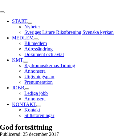
Skip
to
Toggle
content
Navigation
START
Nyheter
Sveriges Lärare Riksförening Svenska kyrkan
MEDLEM
Bli medlem
Adressändring
Dokument och avtal
KMT
Kyrkomusikernas Tidning
Annonsera
Utgivningsplan
Prenumeration
JOBB
Lediga jobb
Annonsera
KONTAKT
Kontakt
Stiftsföreningar
God fortsättning
Publicerad: 25 december 2017