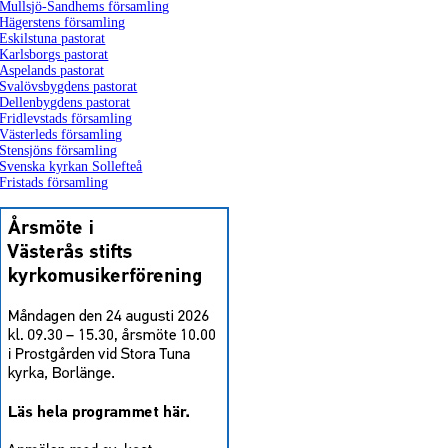
Mullsjö-Sandhems församling
Hägerstens församling
Eskilstuna pastorat
Karlsborgs pastorat
Aspelands pastorat
Svalövsbygdens pastorat
Dellenbygdens pastorat
Fridlevstads församling
Västerleds församling
Stensjöns församling
Svenska kyrkan Sollefteå
Fristads församling