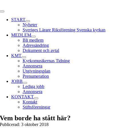
Skip
to
Toggle
content
Navigation
START
Nyheter
Sveriges Lärare Riksförening Svenska kyrkan
MEDLEM
Bli medlem
Adressändring
Dokument och avtal
KMT
Kyrkomusikernas Tidning
Annonsera
Utgivningsplan
Prenumeration
JOBB
Lediga jobb
Annonsera
KONTAKT
Kontakt
Stiftsföreningar
Vem borde ha stått här?
Publicerad: 3 oktober 2018