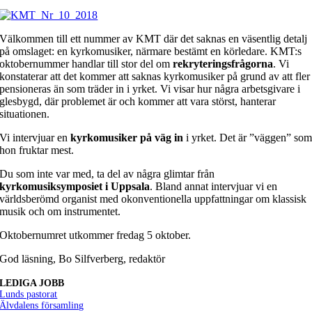
Välkommen till ett nummer av KMT där det saknas en väsentlig detalj
på omslaget: en kyrkomusiker, närmare bestämt en körledare. KMT:s
oktobernummer handlar till stor del om
rekryteringsfrågorna
. Vi
konstaterar att det kommer att saknas kyrkomusiker på grund av att fler
pensioneras än som träder in i yrket. Vi visar hur några arbetsgivare i
glesbygd, där problemet är och kommer att vara störst, hanterar
situationen.
Vi intervjuar en
kyrkomusiker på väg in
i yrket. Det är ”väggen” so
hon fruktar mest.
Du som inte var med, ta del av några glimtar från
kyrkomusiksymposiet i Uppsala
. Bland annat intervjuar vi en
världsberömd organist med okonventionella uppfattningar om klassisk
musik och om instrumentet.
Oktobernumret utkommer fredag 5 oktober.
God läsning, Bo Silfverberg, redaktör
LEDIGA JOBB
Lunds pastorat
Älvdalens församling