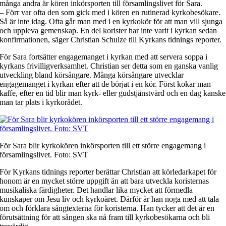
många andra är kören inkörsporten till församlingslivet för Sara.
– Förr var ofta den som gick med i kören en rutinerad kyrkobesökare.
Så är inte idag. Ofta går man med i en kyrkokör för att man vill sjunga
och uppleva gemenskap. En del korister har inte varit i kyrkan sedan
konfirmationen, säger Christian Schulze till Kyrkans tidnings reporter.
För Sara fortsätter engagemanget i kyrkan med att servera soppa i
kyrkans frivilligverksamhet. Christian ser detta som en ganska vanlig
utveckling bland körsångare. Många körsångare utvecklar
engagemanget i kyrkan efter att de börjat i en kör. Först kokar man
kaffe, efter en tid blir man kyrk- eller gudstjänstvärd och en dag kanske
man tar plats i kyrkorådet.
För Sara blir kyrkokören inkörsporten till ett större engagemang i
församlingslivet. Foto: SVT
För Kyrkans tidnings reporter berättar Christian att körledarkapet för
honom är en mycket större uppgift än att bara utveckla koristernas
musikaliska färdigheter. Det handlar lika mycket att förmedla
kunskaper om Jesu liv och kyrkoåret. Därför är han noga med att tala
om och förklara sångtexterna för koristerna. Han tycker att det är en
förutsättning för att sången ska nå fram till kyrkobesökarna och bli