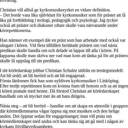
trovärdig.
Christian vill alltså ge kyrkomusikeryrket en vidare definition.
– Det borde vara lika självklart för kyrkomusiker som för präster att få
åka på fortbildning i teologi, pedagogik och psykologi. Jag tycker
också att präster och diakoner oftare skulle vara närvarande under
körrepetitionerna.
Han nämner ett exempel där en präst som han arbetade med också var
sångare i kören. Vid flera tillfällen berättade prästen om vad nästa
predikan skulle handla om och delade ut lappar till alla i kören. På
lapparna skulle man skriva ner vad man kom att tänka på för att prästen
skulle få uppslag till sin predikan.
I sitt körledarskap jobbar Christian Schulze utifrån en trestegsmodell:
Att bli sedd; att bli berörd och att bli engagerad.
Första lärdomen fick han som nybliven kyrkomusiker i Linköping.
Efter tredje repetitionen kom en kvinna fram till honom och sa att inge
i kören pratade med henne. Då förstod Christian att körledarskapet
handlade om så mycket mer än att bara dirigera.
Nästa steg – att bli berörd – handlar om att skapa en atmosfär i gruppen
där körmedlemmarna vågar öppna sig mot musiken och den helige
anden. Det öppnar sedan för engagemanget; man vill prata om
körmedlemskapet med andra och kan tänka sig att gå med i någon av
kyrkans frivilligverksamheter.