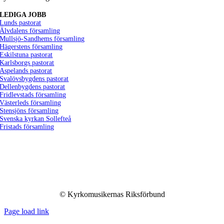
LEDIGA JOBB
Lunds pastorat
Älvdalens församling
Mullsjö-Sandhems församling
Hägerstens församling
Eskilstuna pastorat
Karlsborgs pastorat
Aspelands pastorat
Svalövsbygdens pastorat
Dellenbygdens pastorat
Fridlevstads församling
Västerleds församling
Stensjöns församling
Svenska kyrkan Sollefteå
Fristads församling
© Kyrkomusikernas Riksförbund
Page load link
Go