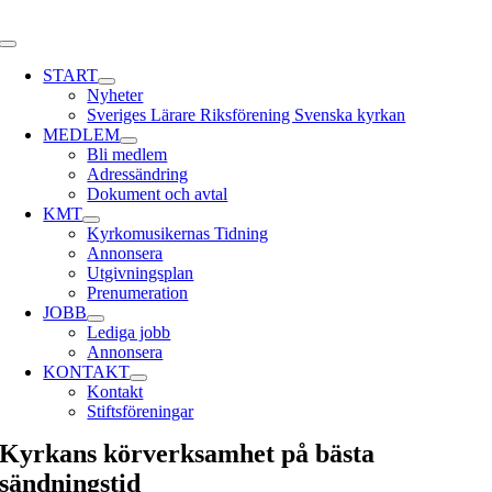
Skip
to
Toggle
content
Navigation
START
Nyheter
Sveriges Lärare Riksförening Svenska kyrkan
MEDLEM
Bli medlem
Adressändring
Dokument och avtal
KMT
Kyrkomusikernas Tidning
Annonsera
Utgivningsplan
Prenumeration
JOBB
Lediga jobb
Annonsera
KONTAKT
Kontakt
Stiftsföreningar
Kyrkans körverksamhet på bästa
sändningstid