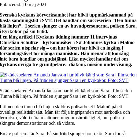
Publicerad: 10 maj 2021
Svenska kyrkans körverksamhet har blivit uppmärksammad på
bästa sändningstid i SVT. Det handlar om succéserien ”Den tunna
blå linjen”. I serien sjunger en av huvudpersonerna, polisen Sara,
i kyrkokör på sin fritid.
I en lång artikel i Kyrkans tidning nummer 11 intervjuas
Christian Schultze – kyrkomusiker i S:t Johannes kyrka i Malmö
där serien utspelar sig – om hur kören har blivit en ingång i
församlingslivet för många människor. Han menar att körsång
inte bara handlar om gudstjänst. Lika mycket handlar det om
kyrkans övriga tre grundpelare: diakoni, mission undervisning.
Skådespelaren Amanda Jansson har blivit känd som Sara i filmserien
Tunna blå linjen. På fritiden sjunger Sara i en kyrkokör. Foto: SVT
I filmen den tunna blå linjen skildras polisarbetet i Malmö på ett
ovanligt realistiskt sätt. Man får följa ingripanden mot narkotika och
terrorism, våld i nära relationer, ungdomsbrottslighet, hur polisen
skingrar demonstrationer och så vidare.
En av poliserna är Sara. På sin fritid sjunger hon i kör. Som för så