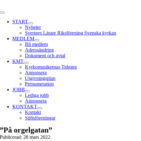
Skip
to
Toggle
content
Navigation
START
Nyheter
Sveriges Lärare Riksförening Svenska kyrkan
MEDLEM
Bli medlem
Adressändring
Dokument och avtal
KMT
Kyrkomusikernas Tidning
Annonsera
Utgivningsplan
Prenumeration
JOBB
Lediga jobb
Annonsera
KONTAKT
Kontakt
Stiftsföreningar
”På orgelgatan”
Publicerad: 28 mars 2022