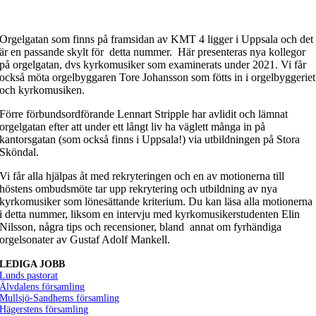
Orgelgatan som finns på framsidan av KMT 4 ligger i Uppsala och det
är en passande skylt för detta nummer. Här presenteras nya kollegor
på orgelgatan, dvs kyrkomusiker som examinerats under 2021. Vi får
också möta orgelbyggaren Tore Johansson som fötts in i orgelbyggeriet
och kyrkomusiken.
Förre förbundsordförande Lennart Stripple har avlidit och lämnat
orgelgatan efter att under ett långt liv ha väglett många in på
kantorsgatan (som också finns i Uppsala!) via utbildningen på Stora
Sköndal.
Vi får alla hjälpas åt med rekryteringen och en av motionerna till
höstens ombudsmöte tar upp rekrytering och utbildning av nya
kyrkomusiker som lönesättande kriterium. Du kan läsa alla motionerna
i detta nummer, liksom en intervju med kyrkomusikerstudenten Elin
Nilsson, några tips och recensioner, bland annat om fyrhändiga
orgelsonater av Gustaf Adolf Mankell.
LEDIGA JOBB
Lunds pastorat
Älvdalens församling
Mullsjö-Sandhems församling
Hägerstens församling