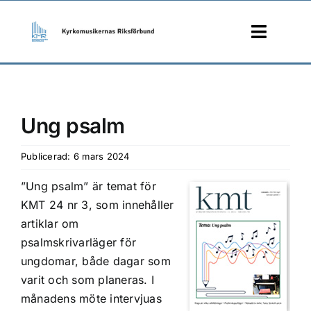
Skip
to
Toggle
content
Naviga
START
Ung psalm
MEDLEM
Publicerad: 6 mars 2024
KMT
”Ung psalm” är temat för
JOBB
KMT 24 nr 3, som innehåller
artiklar om
KONTAKT
psalmskrivarläger för
ungdomar, både dagar som
varit och som planeras. I
månadens möte intervjuas