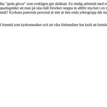
ilka ”goda gåvor” som verkligen gör skillnad. En rimlig arbetstid med mall
ringstider att man på sina håll försöker stoppa in alltför mycket i en 
normalt? Kyrkans pastorala personal är inte är den enda yrkesgrupp där 
ld framtid som kyrkomusiker och att våra förhandlare har kraft att fortsätt