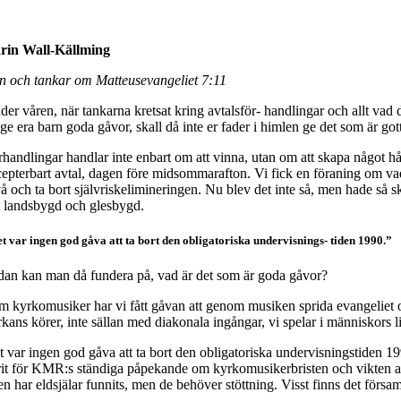
rin Wall-Källming
̈n och tankar om Matteusevangeliet 7:11
er våren, när tankarna kretsat kring avtalsför- handlingar och allt vad 
 ge era barn goda gåvor, skall då inte er fader i himlen ge det som är 
rhandlingar handlar inte enbart om att vinna, utan om att skapa något hål
epterbart avtal, dagen före midsommarafton. Vi fick en föraning om vad som
å och ta bort självriskelimineringen. Nu blev det inte så, men hade så
lt landsbygd och glesbygd.
t var ingen god gåva att ta bort den obligatoriska undervisnings- tiden 1990.”
an kan man då fundera på, vad är det som är goda gåvor?
 kyrkomusiker har vi fått gåvan att genom musiken sprida evangeliet och 
kans körer, inte sällan med diakonala ingångar, vi spelar i människors l
 var ingen god gåva att ta bort den obligatoriska undervisningstiden 1990
it för KMR:s ständiga påpekande om kyrkomusikerbristen och vikten av u
en har eldsjälar funnits, men de behöver stöttning. Visst finns det fö