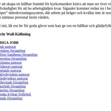
r att skapa en hållbar framtid för kyrkomusiker krävs att man ser över v
dvändighet för att ha arbetsglädjen kvar. Signaler kommer redan nu i bespa
̈per” tidredovisningssystem, där arbete på helger och kvällar inte är 
n nämnas personal inom vården.
l sist, låt oss be för goda gåvor som kan ge oss en hållbar och glädjefyl
rin Wall-Källming
DIGA JOBB
ds pastorat
dalens församling
llsjö-Sandhems församling
erstens församling
ilstuna pastorat
lsborgs pastorat
elands pastorat
lövsbygdens pastorat
lenbygdens pastorat
dlevstads församling
terleds församling
nsjöns församling
nska kyrkan Sollefteå
stads församling