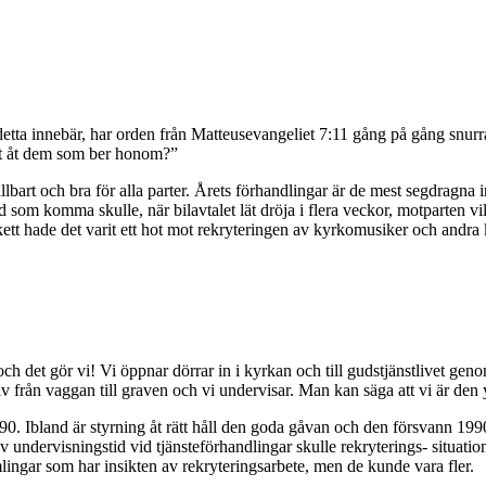
detta innebär, har orden från Matteusevangeliet 7:11 gång på gång snurr
gott åt dem som ber honom?”
lbart och bra för alla parter. Årets förhandlingar är de mest segdragna 
 komma skulle, när bilavtalet lät dröja i flera veckor, motparten ville s
 skett hade det varit ett hot mot rekryteringen av kyrkomusiker och andra k
det gör vi! Vi öppnar dörrar in i kyrkan och till gudstjänstlivet geno
iv från vaggan till graven och vi undervisar. Man kan säga att vi är den 
. Ibland är styrning åt rätt håll den goda gåvan och den försvann 19
ndervisningstid vid tjänsteförhandlingar skulle rekryterings- situatione
rsamlingar som har insikten av rekryteringsarbete, men de kunde vara fler.