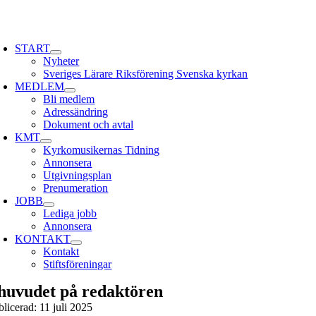
Skip
to
oggle
content
avigation
START
Nyheter
Sveriges Lärare Riksförening Svenska kyrkan
MEDLEM
Bli medlem
Adressändring
Dokument och avtal
KMT
Kyrkomusikernas Tidning
Annonsera
Utgivningsplan
Prenumeration
JOBB
Lediga jobb
Annonsera
KONTAKT
Kontakt
Stiftsföreningar
 huvudet på redaktören
blicerad: 11 juli 2025