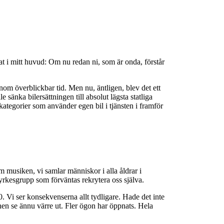
at i mitt huvud: Om nu redan ni, som är onda, förstår
inom överblickbar tid. Men nu, äntligen, blev det ett
änka bilersättningen till absolut lägsta statliga
ategorier som använder egen bil i tjänsten i framför
m musiken, vi samlar människor i alla åldrar i
yrkesgrupp som förväntas rekrytera oss själva.
90. Vi ser konsekvenserna allt tydligare. Hade det inte
n se ännu värre ut. Fler ögon har öppnats. Hela