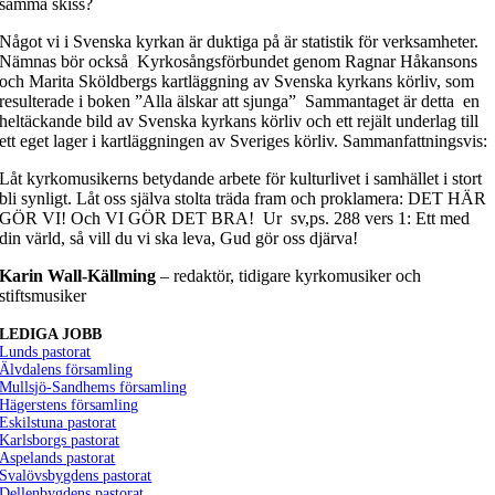
samma skiss?
Något vi i Svenska kyrkan är duktiga på är statistik för verksamheter.
Nämnas bör också Kyrkosångsförbundet genom Ragnar Håkansons
och Marita Sköldbergs kartläggning av Svenska kyrkans körliv, som
resulterade i boken ”Alla älskar att sjunga” Sammantaget är detta en
heltäckande bild av Svenska kyrkans körliv och ett rejält underlag till
ett eget lager i kartläggningen av Sveriges körliv. Sammanfattningsvis:
Låt kyrkomusikerns betydande arbete för kulturlivet i samhället i stort
bli synligt. Låt oss själva stolta träda fram och proklamera: DET HÄR
GÖR VI! Och VI GÖR DET BRA! Ur sv,ps. 288 vers 1: Ett med
din värld, så vill du vi ska leva, Gud gör oss djärva!
Karin Wall-Källming
– redaktör, tidigare kyrkomusiker och
stiftsmusiker
LEDIGA JOBB
Lunds pastorat
Älvdalens församling
Mullsjö-Sandhems församling
Hägerstens församling
Eskilstuna pastorat
Karlsborgs pastorat
Aspelands pastorat
Svalövsbygdens pastorat
Dellenbygdens pastorat