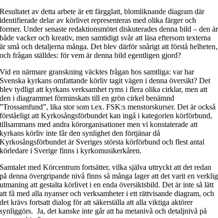
Resultatet av detta arbete är ett färgglatt, blomliknande diagram där
identifierade delar av körlivet representeras med olika färger och
former. Under senaste redaktionsmötet diskuterades denna bild – den ä
både vacker och kreativ, men samtidigt svår att läsa eftersom texterna
är små och detaljerna många. Det blev därför snårigt att förstå helheten,
och frågan ställdes: för vem är denna bild egentligen gjord?
Vid en närmare granskning väcktes frågan hos samtliga: var har
Svenska kyrkans omfattande körliv tagit vägen i denna översikt? Det
blev tydligt att kyrkans verksamhet ryms i flera olika cirklar, men att
den i diagrammet förminskats till en grön cirkel benämnd
”Trossamfund”, lika stor som t.ex. FSK:s menstorskurser. Det är också
förståeligt att Kyrkosångsförbundet kan ingå i kategorien körförbund,
tillsammans med andra körorganisationer men vi konstaterade att
kyrkans körliv inte får den synlighet den förtjänar då
Kyrkosångsförbundet är Sveriges största körförbund och flest antal
körledare i Sverige finns i kyrkomusikerkåren.
Samtalet med Körcentrum fortsätter, vilka själva uttryckt att det redan
på denna övergripande nivå finns så många lager att det varit en verkli
utmaning att gestalta körlivet i en enda översiktsbild. Det är inte så lätt
att få med alla nyanser och verksamheter i ett rättvisande diagram, och
det krävs fortsatt dialog för att säkerställa att alla viktiga aktörer
synliggörs. Ja, det kanske inte går att ha metanivå och detaljnivå på