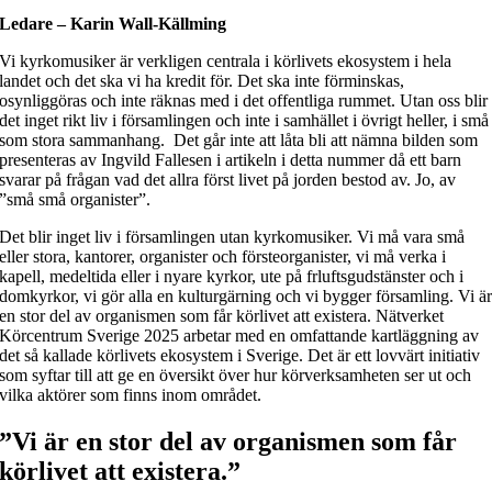
Ledare – Karin Wall-Källming
Vi kyrkomusiker är verkligen centrala i körlivets ekosystem i hela
landet och det ska vi ha kredit för. Det ska inte förminskas,
osynliggöras och inte räknas med i det offentliga rummet. Utan oss blir
det inget rikt liv i församlingen och inte i samhället i övrigt heller, i små
som stora sammanhang. Det går inte att låta bli att nämna bilden som
presenteras av Ingvild Fallesen i artikeln i detta nummer då ett barn
svarar på frågan vad det allra först livet på jorden bestod av. Jo, av
”små små organister”.
Det blir inget liv i församlingen utan kyrkomusiker. Vi må vara små
eller stora, kantorer, organister och försteorganister, vi må verka i
kapell, medeltida eller i nyare kyrkor, ute på frluftsgudstänster och i
domkyrkor, vi gör alla en kulturgärning och vi bygger församling. Vi ä
en stor del av organismen som får körlivet att existera. Nätverket
Körcentrum Sverige 2025 arbetar med en omfattande kartläggning av
det så kallade körlivets ekosystem i Sverige. Det är ett lovvärt initiativ
som syftar till att ge en översikt över hur körverksamheten ser ut och
vilka aktörer som finns inom området.
”Vi är en stor del av organismen som får
körlivet att existera.”