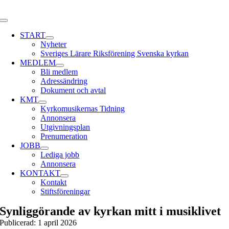
Skip
to
Toggle
content
Navigation
START
Nyheter
Sveriges Lärare Riksförening Svenska kyrkan
MEDLEM
Bli medlem
Adressändring
Dokument och avtal
KMT
Kyrkomusikernas Tidning
Annonsera
Utgivningsplan
Prenumeration
JOBB
Lediga jobb
Annonsera
KONTAKT
Kontakt
Stiftsföreningar
Synliggörande av kyrkan mitt i musiklivet
Publicerad: 1 april 2026