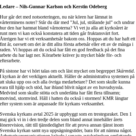
Ledare – Nils-Gunnar Karlson och Kerstin Odeberg
Hur går det med notsorteringen, nu när kören har lämnat in
vårterminens noter? Står du där med ”Jul, jul, strålande jul” och undrar
hur den har hamnat bland vårnoterna? Vi vet ju alla att kyrkoåret är
runt men vi kan också konstatera att tiden går fruktansvärt fort.
Återigen har vi ett verksamhetsår bakom oss. Hoppas att du har haft ett
fint år, oavsett om det är ditt allra första arbetsår eller ett av de många i
raden. Vi hoppas att du också har fått en god feedback på det fina
arbete du har lagt ner. Körarbete kräver ju mycket både för- och
efterarbete.
På sistone har vi hört talas om och läst mycket om begreppet
Skärmtid
.
I kyrkan är det verkligen aktuellt. Håller de administrativa systemen på
att sluka upp oss och alla övriga medarbetare? Det som skulle kunna
vara till hjälp och stöd, har ibland blivit något av en huvudsyssla.
Medvind som skulle stötta och underlätta har fått flera tillnamn;
motvind, stormvind. Håll i hatten du också i stormen! KMR längtar
efter system som är anpassade för kyrkans verksamhet.
Svenska kyrkans avtal 2025 är uppbyggt som en trestegsraket. Den 1
maj gick vi in i den tredje delen som bland annat innehåller årets
lönerevision, rätt till tjänstledighet för att prova annan tjänst inom
Svenska kyrkan samt nya uppsägningstider, bara för att nämna något.
Arbetsgivarorganisationen krävde i senaste avtalsrörelsen omfattande