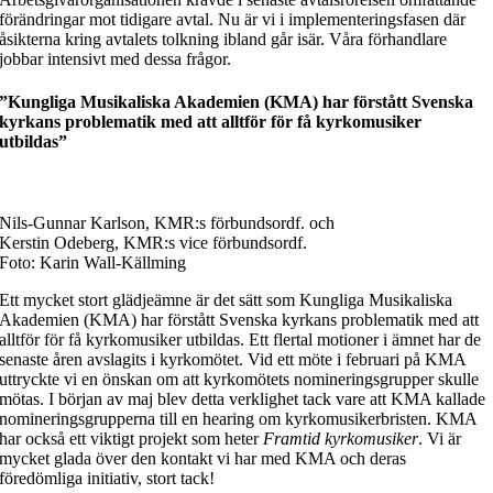
förändringar mot tidigare avtal. Nu är vi i implementeringsfasen där
åsikterna kring avtalets tolkning ibland går isär. Våra förhandlare
jobbar intensivt med dessa frågor.
”Kungliga Musikaliska Akademien (KMA) har förstått Svenska
kyrkans problematik med att alltför för få kyrkomusiker
utbildas”
Nils-Gunnar Karlson, KMR:s förbundsordf. och
Kerstin Odeberg, KMR:s vice förbundsordf.
Foto: Karin Wall-Källming
Ett mycket stort glädjeämne är det sätt som Kungliga Musikaliska
Akademien (KMA) har förstått Svenska kyrkans problematik med att
alltför för få kyrkomusiker utbildas. Ett flertal motioner i ämnet har de
senaste åren avslagits i kyrkomötet. Vid ett möte i februari på KMA
uttryckte vi en önskan om att kyrkomötets nomineringsgrupper skulle
mötas. I början av maj blev detta verklighet tack vare att KMA kallade
nomineringsgrupperna till en hearing om kyrkomusikerbristen. KMA
har också ett viktigt projekt som heter
Framtid kyrkomusiker
. Vi är
mycket glada över den kontakt vi har med KMA och deras
föredömliga initiativ, stort tack!