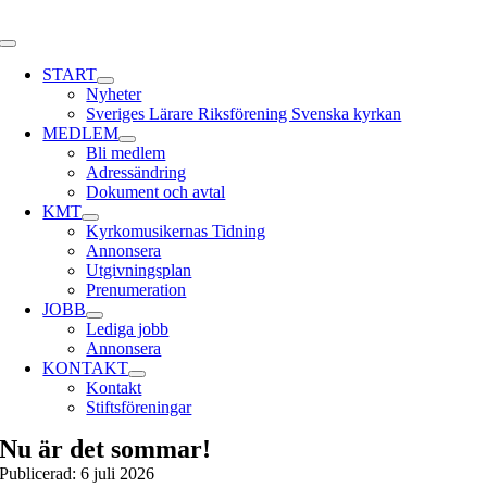
Skip
to
Toggle
content
Navigation
START
Nyheter
Sveriges Lärare Riksförening Svenska kyrkan
MEDLEM
Bli medlem
Adressändring
Dokument och avtal
KMT
Kyrkomusikernas Tidning
Annonsera
Utgivningsplan
Prenumeration
JOBB
Lediga jobb
Annonsera
KONTAKT
Kontakt
Stiftsföreningar
Nu är det sommar!
Publicerad: 6 juli 2026