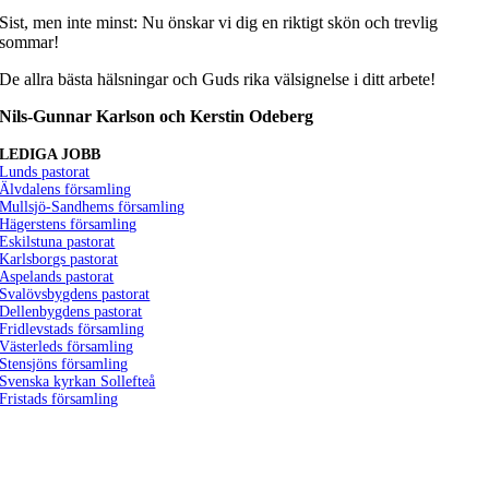
Sist, men inte minst: Nu önskar vi dig en riktigt skön och trevlig
sommar!
De allra bästa hälsningar och Guds rika välsignelse i ditt arbete!
Nils-Gunnar Karlson och Kerstin Odeberg
LEDIGA JOBB
Lunds pastorat
Älvdalens församling
Mullsjö-Sandhems församling
Hägerstens församling
Eskilstuna pastorat
Karlsborgs pastorat
Aspelands pastorat
Svalövsbygdens pastorat
Dellenbygdens pastorat
Fridlevstads församling
Västerleds församling
Stensjöns församling
Svenska kyrkan Sollefteå
Fristads församling