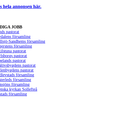
s hela annonsen här.
DIGA JOBB
ds pastorat
dalens församling
llsjö-Sandhems församling
erstens församling
ilstuna pastorat
lsborgs pastorat
elands pastorat
lövsbygdens pastorat
lenbygdens pastorat
dlevstads församling
terleds församling
nsjöns församling
nska kyrkan Sollefteå
stads församling