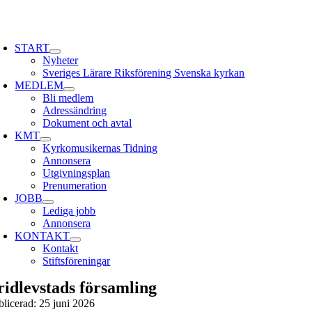
Skip
to
oggle
content
avigation
START
Nyheter
Sveriges Lärare Riksförening Svenska kyrkan
MEDLEM
Bli medlem
Adressändring
Dokument och avtal
KMT
Kyrkomusikernas Tidning
Annonsera
Utgivningsplan
Prenumeration
JOBB
Lediga jobb
Annonsera
KONTAKT
Kontakt
Stiftsföreningar
ridlevstads församling
blicerad: 25 juni 2026