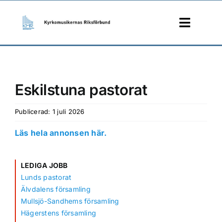
Skip
to
Toggle
content
Naviga
START
Eskilstuna pastorat
MEDLEM
Publicerad: 1 juli 2026
KMT
Läs hela annonsen här.
JOBB
LEDIGA JOBB
KONTAKT
Lunds pastorat
Älvdalens församling
Mullsjö-Sandhems församling
Hägerstens församling