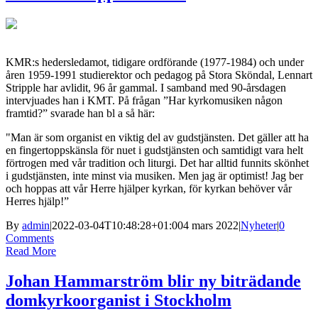
KMR:s hedersledamot, tidigare ordförande (1977-1984) och under
åren 1959-1991 studierektor och pedagog på Stora Sköndal, Lennart
Stripple har avlidit, 96 år gammal. I samband med 90-årsdagen
intervjuades han i KMT. På frågan ”Har kyrkomusiken någon
framtid?” svarade han bl a så här:
"Man är som organist en viktig del av gudstjänsten. Det gäller att ha
en fingertoppskänsla för nuet i gudstjänsten och samtidigt vara helt
förtrogen med vår tradition och liturgi. Det har alltid funnits skönhet
i gudstjänsten,
inte minst via musiken. Men jag är optimist! Jag ber
och hoppas att vår Herre hjälper kyrkan, för kyrkan behöver vår
Herres hjälp!”
By
admin
|
2022-03-04T10:48:28+01:00
4 mars 2022
|
Nyheter
|
0
Comments
Read More
Johan Hammarström blir ny biträdande
domkyrkoorganist i Stockholm