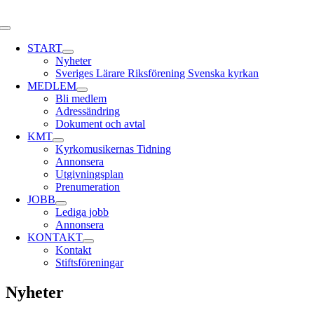
Skip
to
Toggle
content
Navigation
START
Nyheter
Sveriges Lärare Riksförening Svenska kyrkan
MEDLEM
Bli medlem
Adressändring
Dokument och avtal
KMT
Kyrkomusikernas Tidning
Annonsera
Utgivningsplan
Prenumeration
JOBB
Lediga jobb
Annonsera
KONTAKT
Kontakt
Stiftsföreningar
Nyheter