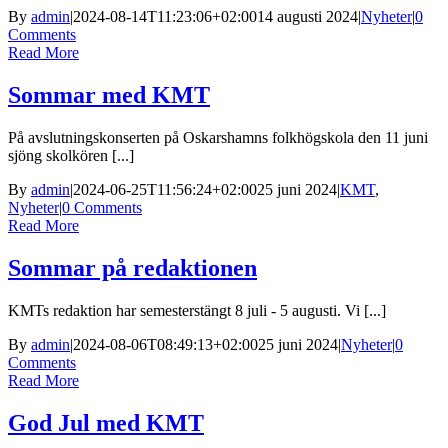
By
admin
|
2024-08-14T11:23:06+02:00
14 augusti 2024
|
Nyheter
|
0
Comments
Read More
Sommar med KMT
På avslutningskonserten på Oskarshamns folkhögskola den 11 juni
sjöng skolkören [...]
By
admin
|
2024-06-25T11:56:24+02:00
25 juni 2024
|
KMT
,
Nyheter
|
0 Comments
Read More
Sommar på redaktionen
KMTs redaktion har semesterstängt 8 juli - 5 augusti. Vi [...]
By
admin
|
2024-08-06T08:49:13+02:00
25 juni 2024
|
Nyheter
|
0
Comments
Read More
God Jul med KMT