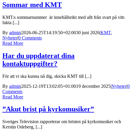
Sommar med KMT
KMT:s sommarnummer är innehållsrikt med allt från svart på vitt-
fakta [...]
By
admin
|
2026-06-25T14:19:50+02:00
30 juni 2026
|
KMT
,
Nyheter
|
0 Comments
Read More
Har du uppdaterat dina
kontaktuppgifter?
För att vi ska kunna nå dig, skicka KMT till [...]
By
admin
|
2025-12-19T13:02:05+01:00
19 december 2025
|
Nyheter
|
0
Comments
Read More
”Akut brist på kyrkomusiker”
Sveriges Television rapporterar om bristen på kyrkomusiker och
Kerstin Odeberg, [...]